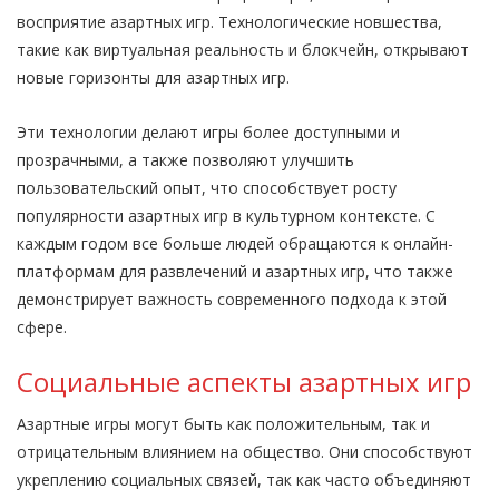
восприятие азартных игр. Технологические новшества,
такие как виртуальная реальность и блокчейн, открывают
новые горизонты для азартных игр.
Эти технологии делают игры более доступными и
прозрачными, а также позволяют улучшить
пользовательский опыт, что способствует росту
популярности азартных игр в культурном контексте. С
каждым годом все больше людей обращаются к онлайн-
платформам для развлечений и азартных игр, что также
демонстрирует важность современного подхода к этой
сфере.
Социальные аспекты азартных игр
Азартные игры могут быть как положительным, так и
отрицательным влиянием на общество. Они способствуют
укреплению социальных связей, так как часто объединяют