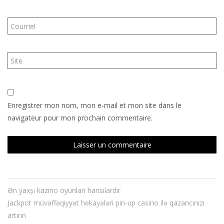
Enregistrer mon nom, mon e-mail et mon site dans le
navigateur pour mon prochain commentaire.
Ən yaxşı kazino oyunları hansılardır
Jackpot müvəffəqiyyət hekayələri pin-up casino ilə qazancınızı
artırın