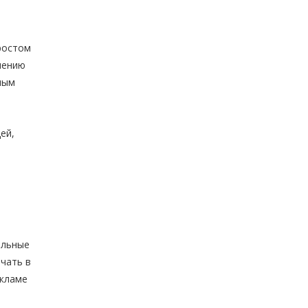
ростом
шению
ным
ей,
ельные
чать в
екламе