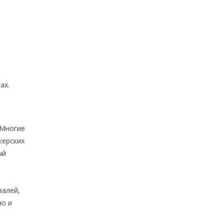
ах.
 Многие
керских
ый
валей,
но и