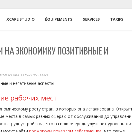
XCAPE STUDIO
ÉQUIPEMENTS
SERVICES
TARIFS
И НА ЭКОНОМИКУ ПОЗИТИВНЫЕ И
MENTAIRE POUR L'INSTANT
вные и негативные аспекты
ние рабочих мест
ономическому росту стран, в которых она легализована. Открыт
е места в самых разных сферах: от обслуживания до управлени
ть трудоустройства, что в свою очередь улучшает уровень жи
ки могут найти
промокоды покердом действующие
, что также