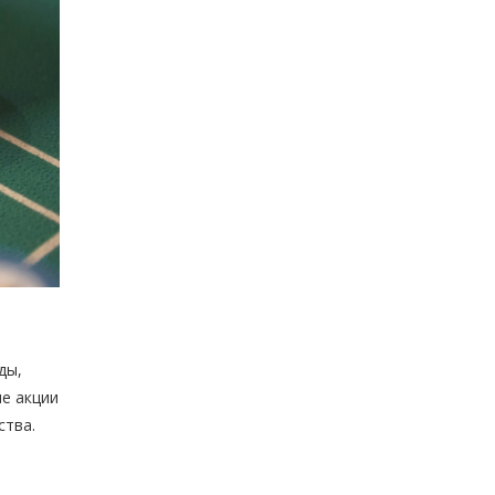
ды,
е акции
ства.