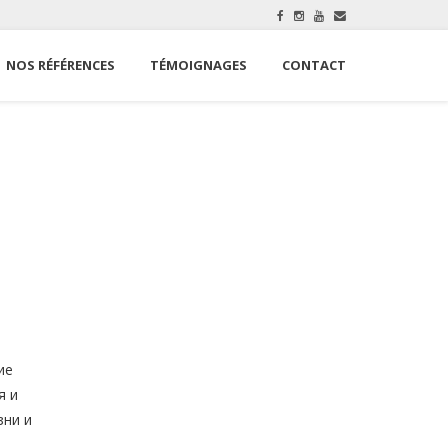
NOS RÉFÉRENCES
TÉMOIGNAGES
CONTACT
ие
я и
зни и