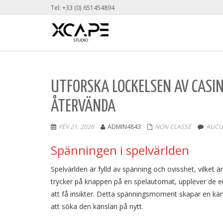
Tel: +33 (0) 651454894
UTFORSKA LOCKELSEN AV CASI
ÅTERVÄNDA
FÉV 21, 2026
ADMIN4843
NON CLASSÉ
AUCU
Spänningen i spelvärlden
Spelvärlden är fylld av spänning och ovisshet, vilket är
trycker på knappen på en spelautomat, upplever de e
att få insikter. Detta spänningsmoment skapar en kän
att söka den känslan på nytt.