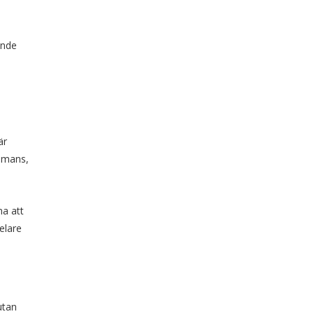
ande
är
ammans,
na att
elare
utan