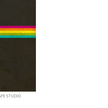
APE STUDIO