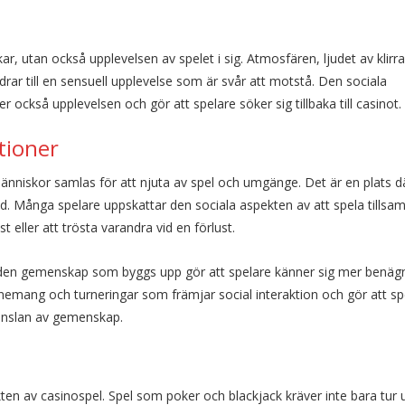
r, utan också upplevelsen av spelet i sig. Atmosfären, ljudet av klirr
rar till en sensuell upplevelse som är svår att motstå. Den sociala
 också upplevelsen och gör att spelare söker sig tillbaka till casinot.
tioner
nniskor samlas för att njuta av spel och umgänge. Det är en plats d
d. Många spelare uppskattar den sociala aspekten av att spela tills
 eller att trösta varandra vid en förlust.
ch den gemenskap som byggs upp gör att spelare känner sig mer benäg
mang och turneringar som främjar social interaktion och gör att sp
 känslan av gemenskap.
en av casinospel. Spel som poker och blackjack kräver inte bara tur 