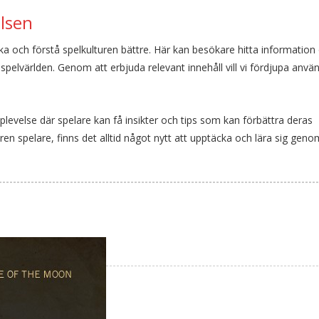
elsen
ka och förstå spelkulturen bättre. Här kan besökare hitta informatio
spelvärlden. Genom att erbjuda relevant innehåll vill vi fördjupa anv
pplevelse där spelare kan få insikter och tips som kan förbättra deras
en spelare, finns det alltid något nytt att upptäcka och lära sig geno