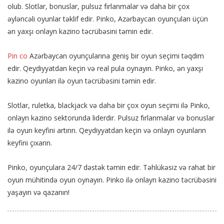
olub. Slotlar, bonuslar, pulsuz fırlanmalar və daha bir çox
əyləncəli oyunlar təklif edir. Pinko, Azərbaycan oyunçuları üçün
ən yaxşı onlayn kazino təcrübəsini təmin edir.
Pin co
Azərbaycan oyunçularına geniş bir oyun seçimi təqdim
edir. Qeydiyyatdan keçin və real pula oynayın. Pinko, ən yaxşı
kazino oyunları ilə oyun təcrübəsini təmin edir.
Slotlar, ruletka, blackjack və daha bir çox oyun seçimi ilə Pinko,
onlayn kazino sektorunda liderdir. Pulsuz fırlanmalar və bonuslar
ilə oyun keyfini artırın. Qeydiyyatdan keçin və onlayn oyunların
keyfini çıxarın.
Pinko, oyunçulara 24/7 dəstək təmin edir. Təhlükəsiz və rahat bir
oyun mühitində oyun oynayın. Pinko ilə onlayn kazino təcrübəsini
yaşayın və qazanın!