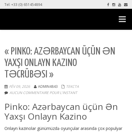
Tel: +33 (0) 651454894
Naviga
-
bascul
« PINKO: AZƏRBAYCAN ÜÇÜN ƏN
YAXŞI ONLAYN KAZINO
TƏCRÜBƏSI »
FÉV 09, 2026
ADMIN4843
ТЕКСТА
AUCUN COMMENTAIRE POUR L'INSTANT
Pinko: Azərbaycan üçün Ən
Yaxşı Onlayn Kazino
Onlayn kazinolar günümüzdə oyunçular arasında çox populyar