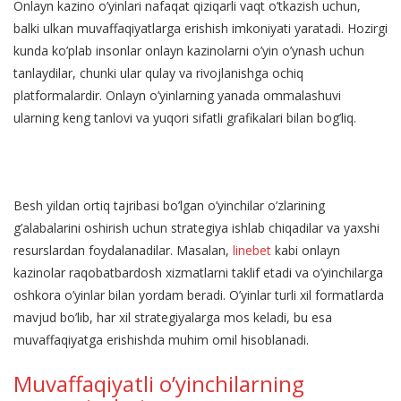
Onlayn kazino o’yinlari nafaqat qiziqarli vaqt o’tkazish uchun,
balki ulkan muvaffaqiyatlarga erishish imkoniyati yaratadi. Hozirgi
kunda ko’plab insonlar onlayn kazinolarni o’yin o’ynash uchun
tanlaydilar, chunki ular qulay va rivojlanishga ochiq
platformalardir. Onlayn o’yinlarning yanada ommalashuvi
ularning keng tanlovi va yuqori sifatli grafikalari bilan bog’liq.
Besh yildan ortiq tajribasi bo’lgan o’yinchilar o’zlarining
g’alabalarini oshirish uchun strategiya ishlab chiqadilar va yaxshi
resurslardan foydalanadilar. Masalan,
linebet
kabi onlayn
kazinolar raqobatbardosh xizmatlarni taklif etadi va o’yinchilarga
oshkora o’yinlar bilan yordam beradi. O’yinlar turli xil formatlarda
mavjud bo’lib, har xil strategiyalarga mos keladi, bu esa
muvaffaqiyatga erishishda muhim omil hisoblanadi.
Muvaffaqiyatli o’yinchilarning