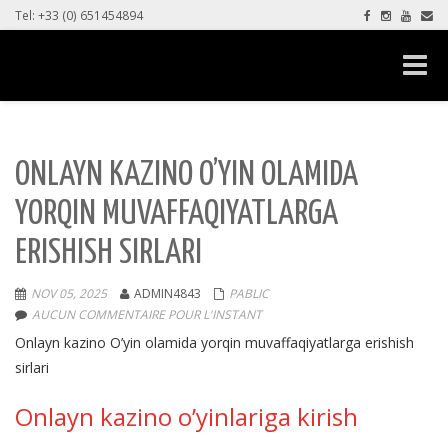
Tel: +33 (0) 651454894
Naviga
-
bascul
ONLAYN KAZINO O’YIN OLAMIDA
YORQIN MUVAFFAQIYATLARGA
ERISHISH SIRLARI
NOV 05, 2025
ADMIN4843
PABLIC
AUCUN COMMENTAIRE POUR L'INSTANT
Onlayn kazino O’yin olamida yorqin muvaffaqiyatlarga erishish
sirlari
Onlayn kazino o’yinlariga kirish