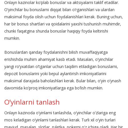
Onlayn kazinolar ko’plab bonuslar va aktsiyalarni taklif etadilar.
O’yinchilar bu bonuslarni diqqat bilan o’rganishlari va ulardan
maksimal foyda olish uchun foydalanishlari kerak. Buning uchun,
har bir bonus shartlari va qoidalarini yaxshi tushunish muhimdir,
chunki faqatgina shunda bonuslar haqiqiy foyda keltirishi
mumkin.
Bonuslardan qanday foydalanishni bilish muvaffaqiyatga
erishishda muhim ahamiyat kasb etadi. Masalan, o’yinchilar
yangi ro’yxatdan o’tganlar uchun taqdim etiladigan bonuslarni,
depozit bonuslarini yoki bepul aylantirish imkoniyatlarini
maksimal darajada baholashlari kerak. Bular bilan, o’yin o’ynash
davomida ko’proq imkoniyatlarga ega bo’lish mumkin.
O’yinlarni tanlash
Onlayn kazinoda o’yinlarni tanlashda, o’yinchilar o’zlariga eng
mos keladigan o’yinlarni tanlashlari kerak. Turli xil o’yin turlari
mavjud, masalan, slotlar, ruletka, pokerni o’z ichiga oladi. Har bir