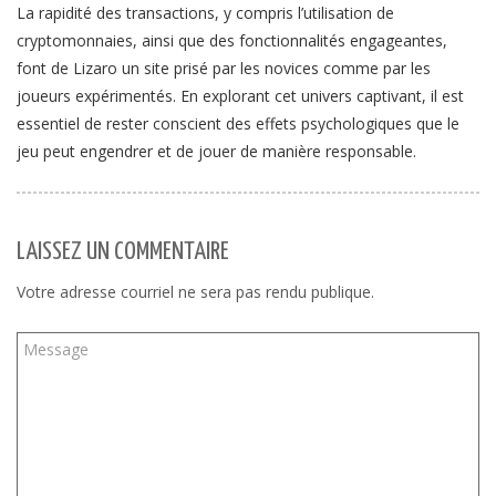
La rapidité des transactions, y compris l’utilisation de
cryptomonnaies, ainsi que des fonctionnalités engageantes,
font de Lizaro un site prisé par les novices comme par les
joueurs expérimentés. En explorant cet univers captivant, il est
essentiel de rester conscient des effets psychologiques que le
jeu peut engendrer et de jouer de manière responsable.
LAISSEZ UN COMMENTAIRE
Votre adresse courriel ne sera pas rendu publique.