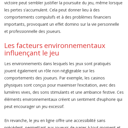
victoire peut sembler justifier la poursuite du jeu, même lorsque
les pertes s’accumulent. Cela peut donner lieu à des
comportements compulsifs et à des problèmes financiers
importants, provoquant un effet domino sur la vie personnelle
et professionnelle des joueurs.
Les facteurs environnementaux
influençant le jeu
Les environnements dans lesquels les jeux sont pratiqués
jouent également un rôle non négligeable sur les
comportements des joueurs. Par exemple, les casinos
physiques sont conçus pour maximiser l’excitation, avec des
lumières vives, des sons stimulants et une ambiance festive. Ces
éléments environnementaux créent un sentiment d’euphorie qui
peut encourager un jeu excessif.
En revanche, le jeu en ligne offre une accessibilité sans
précédent, permettant aux joueurs de parier à tout moment et