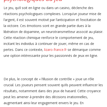
Le jeu, qu’il soit en ligne ou dans un casino, déclenche des
réactions psychologiques complexes. Lorsqu’un joueur mise de
l’argent, il est souvent motivé par l’anticipation et l’excitation de
la victoire. Ces émotions sont en grande partie dues à la
libération de dopamine, un neurotransmetteur associé au plaisir.
Cette réaction chimique renforce le comportement de jeu,
incitant les individus à continuer de jouer, même en cas de
pertes. Dans ce contexte,
lizaro-france.fr
se démarque comme
une option intéressante pour les passionnés de jeux en ligne.
De plus, le concept de « l’illusion de contrôle » joue un rôle
crucial. Les joueurs pensent souvent qu’ils peuvent influencer les
résultats, notamment dans des jeux de hasard. Cette croyance
peut les amener à prendre des décisions irrationnelles,
augmentant ainsi leur engagement envers le jeu. En