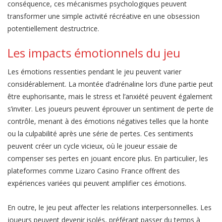
conséquence, ces mécanismes psychologiques peuvent
transformer une simple activité récréative en une obsession
potentiellement destructrice.
Les impacts émotionnels du jeu
Les émotions ressenties pendant le jeu peuvent varier
considérablement. La montée d’adrénaline lors d’une partie peut
être euphorisante, mais le stress et l’anxiété peuvent également
s’inviter. Les joueurs peuvent éprouver un sentiment de perte de
contrôle, menant à des émotions négatives telles que la honte
ou la culpabilité après une série de pertes. Ces sentiments
peuvent créer un cycle vicieux, où le joueur essaie de
compenser ses pertes en jouant encore plus. En particulier, les
plateformes comme Lizaro Casino France offrent des
expériences variées qui peuvent amplifier ces émotions.
En outre, le jeu peut affecter les relations interpersonnelles. Les
joueurs peuvent devenir isolés, préférant passer du temps à