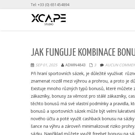
Tel: +33 (0) 651454894
JAK FUNGUJE KOMBINACE BONU
SEP 01, 2025
ADMIN4843
3
AUCUN COMMENT
Při hraní sportovních sázek, je důležité využívat rů
znamenat rozdíl mezi výhrou a prohrou, a proto je dů
Existuje mnoho různých typů bonusů, které můžete zí
zákazníky, bonusy za věrnost pro stálé zákazníky, c
těchto bonusů má své vlastní podmínky a pravidla, kt
bonusů a sportovních sázek může být velmi lukrativní 
nového účtu a poté využít cashback bonusu na sázky
šance na výhru a zároveň minimalizovat riziko prohry
sázku. Například můžete využít freebet bonusu na sá