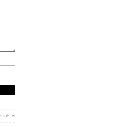
lots 69txt