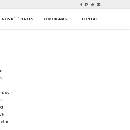
NOS RÉFÉRENCES
TÉMOIGNAGES
CONTACT
ou
i.
Každý z
ace
ci
vé
rétní
a