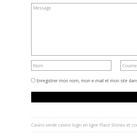
Enregistrer mon nom, mon e-mail et mon site dan
Casino verde casino login en ligne Place Stories et