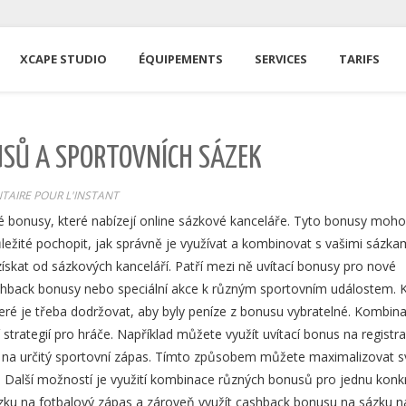
XCAPE STUDIO
ÉQUIPEMENTS
SERVICES
TARIFS
SŮ A SPORTOVNÍCH SÁZEK
AIRE POUR L'INSTANT
zné bonusy, které nabízejí online sázkové kanceláře. Tyto bonusy moh
ležité pochopit, jak správně je využívat a kombinovat s vašimi sázkam
skat od sázkových kanceláří. Patří mezi ně uvítací bonusy pro nové
ashback bonusy nebo speciální akce k různým sportovním událostem. 
eré je třeba dodržovat, aby byly peníze z bonusu vybratelné. Kombin
strategií pro hráče. Například můžete využít uvítací bonus na registra
 na určitý sportovní zápas. Tímto způsobem můžete maximalizovat s
. Další možností je využití kombinace různých bonusů pro jednu konk
zku na fotbalový zápas a zároveň využít cashback bonusu na sázku n