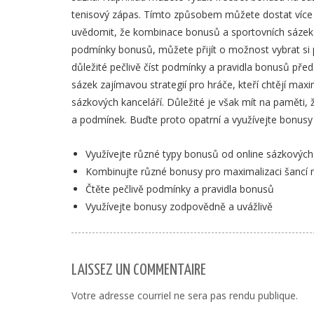
tenisový zápas. Tímto způsobem můžete dostat více p
uvědomit, že kombinace bonusů a sportovních sázek m
podmínky bonusů, můžete přijít o možnost vybrat si p
důležité pečlivě číst podmínky a pravidla bonusů pře
sázek zajímavou strategií pro hráče, kteří chtějí ma
sázkových kanceláří. Důležité je však mít na paměti,
a podmínek. Buďte proto opatrní a využívejte bonusy
Využívejte různé typy bonusů od online sázkových
Kombinujte různé bonusy pro maximalizaci šancí 
Čtěte pečlivě podmínky a pravidla bonusů
Využívejte bonusy zodpovědně a uvážlivě
LAISSEZ UN COMMENTAIRE
Votre adresse courriel ne sera pas rendu publique.