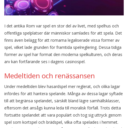
I det antika Rom var spel en stor del av livet, med spelhus och
offentliga spelplatser där människor samlades för att spela. Det
finns även belägg för att romarna legaliserade vissa former av
spel, vilket lade grunden för framtida spelreglering. Dessa tidiga
former av spel har format den moderna spelkulturen, och deras
arv kan fortfarande ses i dagens casinospel.
Medeltiden och renässansen
Under medeltiden blev hasardspel mer reglerat, och olika lagar
infördes för att hantera spelande. Många av dessa lagar syftade
till att begränsa spelandet, särskilt bland lägre samhällsklasser,
eftersom det ansågs kunna leda till moralisk förfall. Trots detta
fortsatte spelandet att vara populärt och tog sig uttryck genom
spel som kortspel och brädspel, vilka ofta spelades i hemmet.