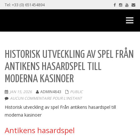
Tel: +33 (0) 651454894
Naviga
-
bascul
HISTORISK UTVECKLING AV SPEL FRÅN
ANTIKENS HASARDSPEL TILL
MODERNA KASINOER
JAN 15, 2026
ADMIN4843
PUBLIC
AUCUN COMMENTAIRE POUR L'INSTANT
Historisk utveckling av spel Från antikens hasardspel till
moderna kasinoer
Antikens hasardspel