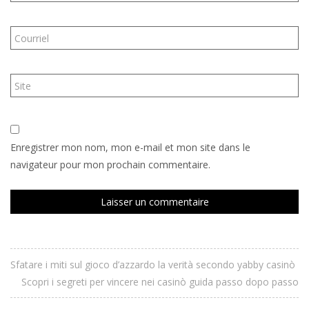
Enregistrer mon nom, mon e-mail et mon site dans le
navigateur pour mon prochain commentaire.
Sfatare i miti sul gioco d’azzardo la verità secondo yabby casinò
Scopri i segreti per vincere nei casinò guida passo dopo passo