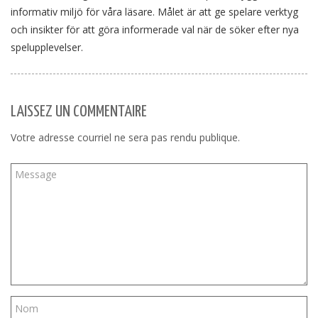
informativ miljö för våra läsare. Målet är att ge spelare verktyg
och insikter för att göra informerade val när de söker efter nya
spelupplevelser.
LAISSEZ UN COMMENTAIRE
Votre adresse courriel ne sera pas rendu publique.