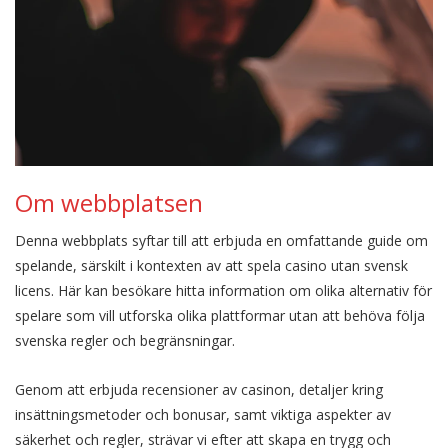
Om webbplatsen
Denna webbplats syftar till att erbjuda en omfattande guide om
spelande, särskilt i kontexten av att spela casino utan svensk
licens. Här kan besökare hitta information om olika alternativ för
spelare som vill utforska olika plattformar utan att behöva följa
svenska regler och begränsningar.
Genom att erbjuda recensioner av casinon, detaljer kring
insättningsmetoder och bonusar, samt viktiga aspekter av
säkerhet och regler, strävar vi efter att skapa en trygg och