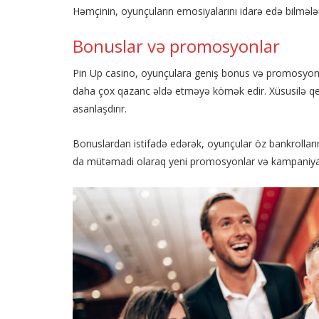
Həmçinin, oyunçuların emosiyalarını idarə edə bilmələ
Bonuslar və promosyonlar
Pin Up casino, oyunçulara geniş bonus və promosyon
daha çox qazanc əldə etməyə kömək edir. Xüsusilə qe
asanlaşdırır.
Bonuslardan istifadə edərək, oyunçular öz bankrolları
da mütəmadi olaraq yeni promosyonlar və kampaniyalar 