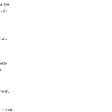
aşlaya
müştəri
lərlə
 əldə
r.
rərək,
əmlidir.