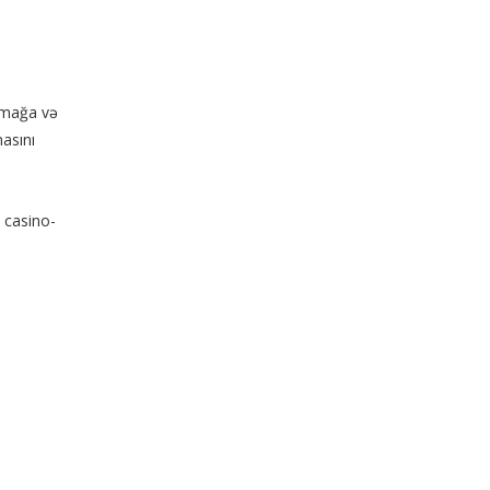
amağa və
asını
 casino-