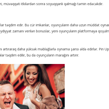
ri, müvəqqəti itkilərdən sonra soyuqqanlı qalmağı təmin edəcəkdir.
lar təqdim edir. Bu cür imkanlar, oyunçuların daha uzun müddət oyn
ydiyyat zamanı verilən bonuslar, yeni oyunçuların platformaya qoşulm
nı artıraraq daha yüksək məbləğlərlə oynama şansı əldə edirlər. Pin Up
təqdim edilir, bu da oyunçuların marağını artırır.