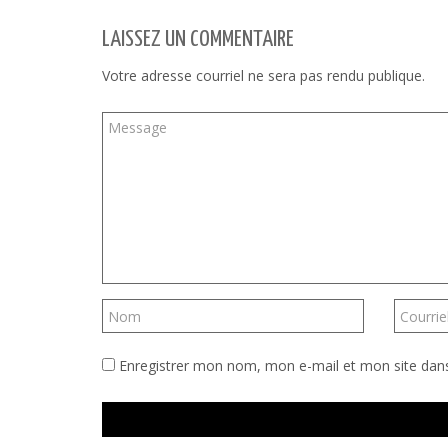
LAISSEZ UN COMMENTAIRE
Votre adresse courriel ne sera pas rendu publique.
Enregistrer mon nom, mon e-mail et mon site dan