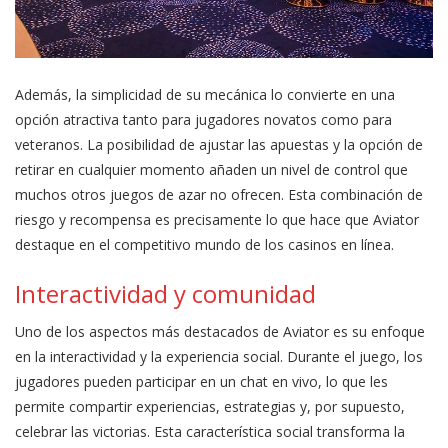
Además, la simplicidad de su mecánica lo convierte en una
opción atractiva tanto para jugadores novatos como para
veteranos. La posibilidad de ajustar las apuestas y la opción de
retirar en cualquier momento añaden un nivel de control que
muchos otros juegos de azar no ofrecen. Esta combinación de
riesgo y recompensa es precisamente lo que hace que Aviator
destaque en el competitivo mundo de los casinos en línea.
Interactividad y comunidad
Uno de los aspectos más destacados de Aviator es su enfoque
en la interactividad y la experiencia social. Durante el juego, los
jugadores pueden participar en un chat en vivo, lo que les
permite compartir experiencias, estrategias y, por supuesto,
celebrar las victorias. Esta característica social transforma la