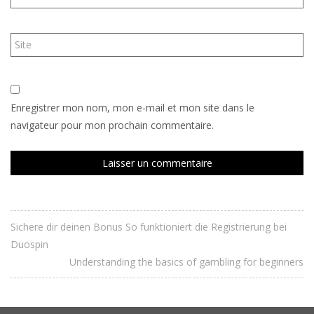
Enregistrer mon nom, mon e-mail et mon site dans le
navigateur pour mon prochain commentaire.
Sichere dir deinen Bonus So funktioniert die Registrierung bei
Duospin
Understanding the basics of gambling for beginners