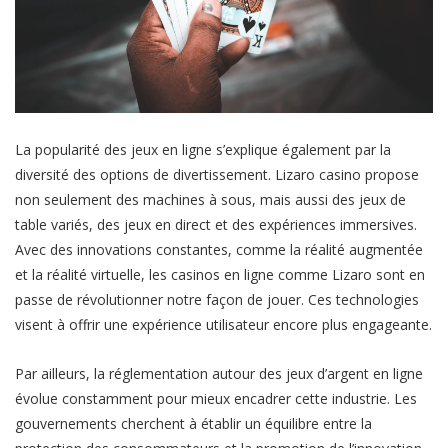
La popularité des jeux en ligne s’explique également par la
diversité des options de divertissement. Lizaro casino propose
non seulement des machines à sous, mais aussi des jeux de
table variés, des jeux en direct et des expériences immersives.
Avec des innovations constantes, comme la réalité augmentée
et la réalité virtuelle, les casinos en ligne comme Lizaro sont en
passe de révolutionner notre façon de jouer. Ces technologies
visent à offrir une expérience utilisateur encore plus engageante.
Par ailleurs, la réglementation autour des jeux d’argent en ligne
évolue constamment pour mieux encadrer cette industrie. Les
gouvernements cherchent à établir un équilibre entre la