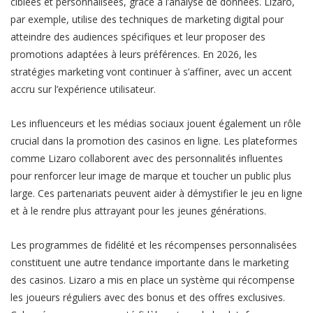
ciblées et personnalisées, grâce à l’analyse de données. Lizaro,
par exemple, utilise des techniques de marketing digital pour
atteindre des audiences spécifiques et leur proposer des
promotions adaptées à leurs préférences. En 2026, les
stratégies marketing vont continuer à s’affiner, avec un accent
accru sur l’expérience utilisateur.
Les influenceurs et les médias sociaux jouent également un rôle
crucial dans la promotion des casinos en ligne. Les plateformes
comme Lizaro collaborent avec des personnalités influentes
pour renforcer leur image de marque et toucher un public plus
large. Ces partenariats peuvent aider à démystifier le jeu en ligne
et à le rendre plus attrayant pour les jeunes générations.
Les programmes de fidélité et les récompenses personnalisées
constituent une autre tendance importante dans le marketing
des casinos. Lizaro a mis en place un système qui récompense
les joueurs réguliers avec des bonus et des offres exclusives.