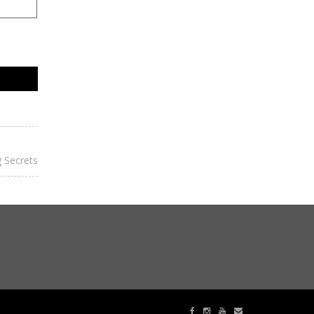
 Secrets