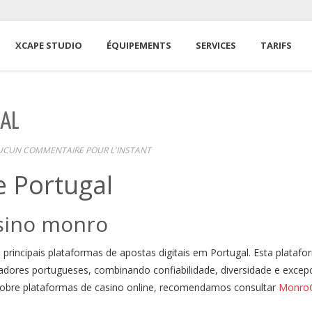
XCAPE STUDIO
ÉQUIPEMENTS
SERVICES
TARIFS
GAL
UCUN COMMENTAIRE POUR L'INSTANT
 Portugal
sino monro
incipais plataformas de apostas digitais em Portugal. Esta platafo
gadores portugueses, combinando confiabilidade, diversidade e excep
sobre plataformas de casino online, recomendamos consultar
MonroC