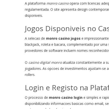
A plataforma
monro casino
opera com licencas adeq
regulamentada. O site apresenta design contemporan
disponiveis.
Jogos Disponiveis no Ca
A selecao de
monro casino jogos
e impressionante,
blackjack, roleta e bacara, complementado por uma 
provedores de software incluem nomes reconhecidos 
O
casino digital monro
atualiza constantemente a su
jogadores. As opcoes de investimentos ajustam-se a 
rollers.
Login e Registo na Plat
O processo de
monro casino login
e simples e rapi
disponibilizando informacoes basicas como email, se